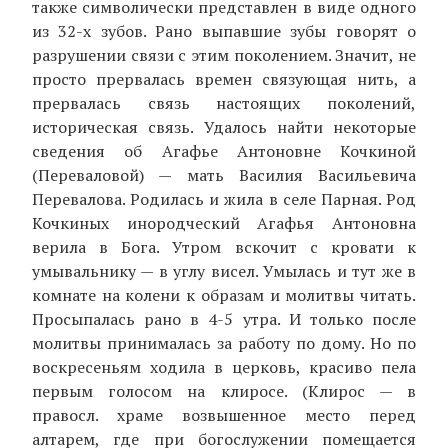
также символически представлен в виде одного
из 32-х зубов. Рано выпавшие зубы говорят о
разрушении связи с этим поколением. Значит, не
просто прервалась времен связующая нить, а
прервалась связь настоящих поколений,
историческая связь. Удалось найти некоторые
сведения об Агафье Антоновне Кочкиной
(Переваловой) — мать Василия Васильевича
Перевалова. Родилась и жила в селе Парная. Род
Кочкиных инородческий Агафья Антоновна
верила в Бога. Утром вскочит с кровати к
умывальнику — в углу висел. Умылась и тут же в
комнате на колени к образам и молитвы читать.
Просыпалась рано в 4-5 утра. И только после
молитвы принималась за работу по дому. Но по
воскресеньям ходила в церковь, красиво пела
первым голосом на клиросе. (Клирос — в
правосл. храме возвышенное место перед
алтарем, где при богослужении помещается