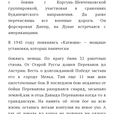
с боями с Корсунь-Шевченковской
группировкой, участвовал в сражениях
Будапештского направления. Да разве
перечислишь все военные дороги. Он
форсировал Днепр, на Дунае встречался с
американцами.
В 1943 году появились «Катюши» — мощные
установки, которых панически
боялись немцы. По врагу били 32 ракетных
ствола. От Старой Руссы дошел Перевалов до
Австрии. Весть о долгожданной Победе застала
его в городе Мельк. Там еще 11 мая шли
ожесточенные бои. В последнем бою недалеко от
бойца Перевалова разорвался снаряд, засыпало
землей,как и отца Давыда Перевалова когда-то в
гражданскую. На память об этом бое на всю
жизнь осталась легкая контузия на левое ухо. А
так от начала до конца не получил ни одного