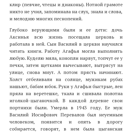
клир (певчие, чтецы и диаконы). Нотной грамоте
никто не учил, запоминала на слух, знала и слова,
и мелодию многих песнопений.
Глубоко верующими были и ее дети: дочь
Аксинья всю жизнь посещала церковь и
работала в ней. Сын Василий в церкви научился
читать книги. Работу Агафья могла выполнять
любую. Куделю мяла, конопли нарвут, топчут ее у
печки, затем щетками вычесывают, вытрясут на
улице, снова мнут. А потом прясть начинают.
Холст отбеливали на солнце, мужикам рубах
нашьют, бабам юбок. Руки у Агафьи быстрые, лен
пряла на веретешке, ткала и сшивала полотна
иголкой-цыганочкой. В каждой деревне свои
портнихи были. Умерла в 1943 году. Ее муж
Василий Иосифович Перевалов был неуемным
человеком, появится и опять в дорогу
собирается, говорят, в нем была цыганская