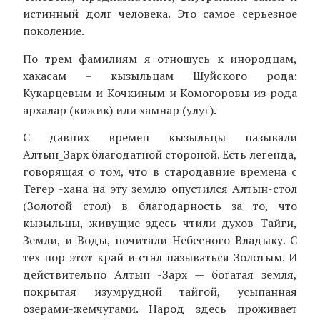
истинный долг человека. Это самое серьезное
поколение.
По трем фамилиям я отношусь к инородцам,
хакасам – кызыльцам Шуйского рода:
Кукарцевым и Кочкиным и Комогоровы из рода
архалар (кижик) или хамнар (улуг).
С давних времен кызыльцы называли
Алтын_Зарх благодатной стороной. Есть легенда,
говорящая о том, что в стародавние времена с
Тегер -хана на эту землю опустился Алтын-стол
(Золотой стол) в благодарность за то, что
кызыльцы, живущие здесь чтили духов Тайги,
Земли, и Воды, почитали Небесного Владыку. С
тех пор этот край и стал называться Золотым. И
действительно Алтын -Зарх — богатая земля,
покрытая изумрудной тайгой, усыпанная
озерами-жемчугами. Народ здесь проживает