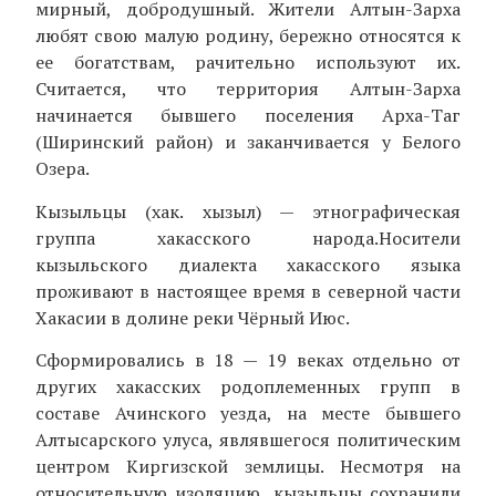
мирный, добродушный. Жители Алтын-Зарха
любят свою малую родину, бережно относятся к
ее богатствам, рачительно используют их.
Считается, что территория Алтын-Зарха
начинается бывшего поселения Арха-Таг
(Ширинский район) и заканчивается у Белого
Озера.
Кызыльцы (хак. хызыл) — этнографическая
группа хакасского народа.Носители
кызыльского диалекта хакасского языка
проживают в настоящее время в северной части
Хакасии в долине реки Чёрный Июс.
Сформировались в 18 — 19 веках отдельно от
других хакасских родоплеменных групп в
составе Ачинского уезда, на месте бывшего
Алтысарского улуса, являвшегося политическим
центром Киргизской землицы. Несмотря на
относительную изоляцию, кызыльцы сохранили