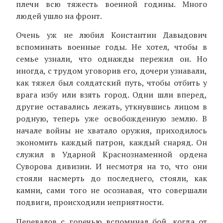
плечи всю тяжесть военной годины. Много
людей ушло на фронт.
Очень уж не любил Константин Давыдович
вспоминать военные годы. Не хотел, чтобы в
семье узнали, что однажды пережил он. Но
иногда, с трудом уговорив его, дочери узнавали,
как тяжел был солдатский путь, чтобы отбить у
врага избу или взять город. Одни шли вперед,
другие оставались лежать, уткнувшись лицом в
родную, теперь уже освобожденную землю. В
начале войны не хватало оружия, приходилось
экономить каждый патрон, каждый снаряд. Он
служил в Ударной Краснознаменной ордена
Суворова дивизии. И несмотря на то, что они
стояли насмерть до последнего, стояли, как
камни, сами того не осознавая, что совершали
подвиги, происходили неприятности.
Перевалов с горечью вспоминал бой, когда от