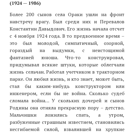
(1924 — 1986)
Более 200 сынов села Ораки ушли на фронт
навстречу врагу. Был среди них и Перевалов
Константин Давыдович. Его жизнь начала отсчет
с 4 ноября 1924 года. В то предвоенное время –
это был молодой, симпатичный, озорной,
гораздый на выдумки, с неистощимой
фантазией юноша. Что-то конструировал,
придумывал всякие штуки, которые облегчали
жизнь сельчан. Работал учетчиком в тракторном
парке. Он любил жизнь, и кто знает, может быть,
стал бы каким-нибудь конструктором или
инженером, если бы не война. Сколько судеб
сломала война… У скольких дочерей и сынов
Родины она отняла прекрасную пору – детство.
Мальчишки ложились спать, а утром,
разбуженные страшным известием, становились
несгибаемой силой, взвалившей на хрупкие