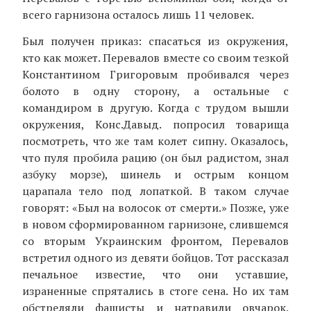
всего гарнизона осталось лишь 11 человек.
Был получен приказ: спасаться из окружения,
кто как может. Перевалов вместе со своим тезкой
Константином Григоровым пробивался через
болото в одну сторону, а остальные с
командиром в другую. Когда с трудом вышли
окружения, Конс.Давыд. попросил товарища
посмотреть, что же там колет сипну. Оказалось,
что пуля пробила рацию (он был радистом, знал
азбуку морзе), шинель и острым концом
царапала тело под лопаткой. В таком случае
говорят: «Был на волосок от смерти.» Позже, уже
в новом сформированном гарнизоне, слившемся
со вторым Украинским фронтом, Перевалов
встретил одного из девяти бойцов. Тот рассказал
печальное известие, что они уставшие,
израненные спрятались в стоге сена. Но их там
обстреляли фашисты и натравили овчарок.