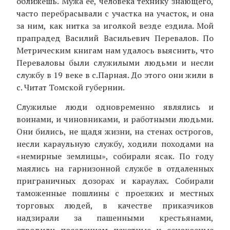
оближешь. Мужа ее, человека технику знающего,
часто перебрасывали с участка на участок, и она
за ним, как нитка за иголкой везде ездила. Мой
прапрадед Василий Васильевич Перевалов. По
Метрическим книгам нам удалось выяснить, что
Переваловы были служилыми людьми и несли
службу в 19 веке в с.Парная. До этого они жили в
с. Читат Томской губернии.
Служилые люди одновременно являлись и
воинами, и чиновниками, и работными людьми.
Они бились, не щадя жизни, на стенах острогов,
несли караульную службу, ходили походами на
«немирные землицы», собирали ясак. По году
маялись на гарнизонной службе в отдаленных
приграничных дозорах и караулах. Собирали
таможенные пошлины с проезжих и местных
торговых людей, в качестве приказчиков
надзирали за пашенными крестьянами,