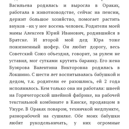
Васильева родилась и выросла в Ораках,
работала в животноводстве, сейчас на пенсии,
держит большое хозяйство, помогает растить
внуков –их у нее восемь человек. Родители моей
мамы Алексеев Юрий Иванович, родившийся в
Братске. И второй мой дед Юра тоже
пожизненный шофер. Он любит дорогу, весь
Советский Союз объездил, говорит, за рулем не
уставил, мог сутками крутить баранку. Его жена
Бузярова Валентина Викторовна родилась в
Локшино. С шести лет воспитывалась бабушкой и
дедом, т.к. родители ее разошлись, ей 2 года
исполнилось. Кем только она ни работала: швеей
на Горячегорской швейной фабрике, на рабочей
текстильной комбинате в Канске, продавцом в
Ужуре. В Ораках поваром, техничкой медпункте,
разнорабочей на сушилке. Обе моих бабушки
любят рукодельничать, у них огромные