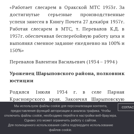
«Работает слесарем в Оракской МТС 1953г. За
достигнутые серьезные производственные
успехи занесен в Книгу Почета 27 декабря 1957г.
Работая слесарем в МТС, т. Перевалов К.Д. в
1957г. обеспечивал бесперебойную работу цеха и
выполнял сменное задание ежедневно на 100% и
150%»
Перевалов Валентин Васильевич (1934 – 1994 )
Уроженец Шарыповского района, полковник
юстиции
Родился 1июля 1934 г. в селе Парная
Красноярского края. Закончил Шарыповскую
среднюю школу в 1953 г.
Мы используем файлы cookie для персонализации контента,
СОГЛАС
предоставления функций авторизации и анализа трафика. Чтобы
отключить файлы cookie, необходимо перейти в настройки веб-браузера.
С 1954 по 1957 гг. учился и работал краевой
Однако это может ограничить работу с сайтом.
Совпартшколе
Для полноценного использования сайта подтвердите использование
файлов cookie.