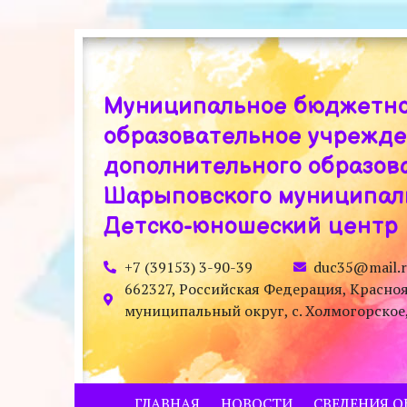
Муниципальное бюджетн
образовательное учрежд
дополнительного образов
Шарыповского муниципаль
Детско-юношеский центр
+7 (39153) 3-90-39
duc35@mail.
662327, Российская Федерация, Красно
муниципальный округ, с. Холмогорское, у
ГЛАВНАЯ
НОВОСТИ
СВЕДЕНИЯ О