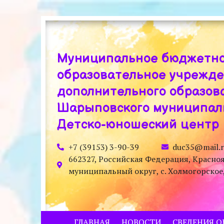
Муниципальное бюджетн
образовательное учрежд
дополнительного образов
Шарыповского муниципаль
Детско-юношеский центр
+7 (39153) 3-90-39
duc35@mail.
662327, Российская Федерация, Красно
муниципальный округ, с. Холмогорское, у
ГЛАВНАЯ
НОВОСТИ
СВЕДЕНИЯ О