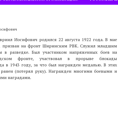
Иосифович
авриил Иосифович родился 22 августа 1922 года. В мае
а призван на фронт Ширинским РВК. Служил младшим
м в разведке. Был участником напряженных боев на
адском фронте, участвовал в прорыве блокады
да в 1943 году, за что был награжден медалью. В этих
 ранен (потерял руку). Награжден многими боевыми и
ми наградами.