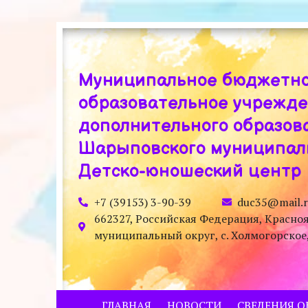
Муниципальное бюджетн
образовательное учрежд
дополнительного образов
Шарыповского муниципаль
Детско-юношеский центр
+7 (39153) 3-90-39
duc35@mail.
662327, Российская Федерация, Красно
муниципальный округ, с. Холмогорское, у
ГЛАВНАЯ
НОВОСТИ
СВЕДЕНИЯ О