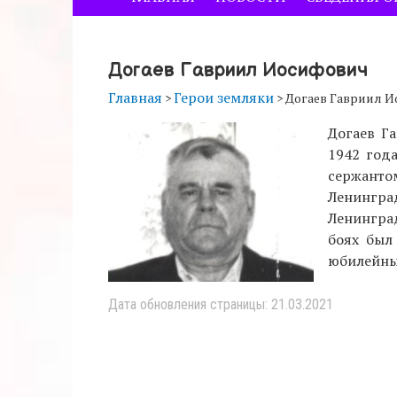
Догаев Гавриил Иосифович
Главная
Герои земляки
>
>
Догаев Гавриил 
Догаев Г
1942 год
сержанто
Ленингр
Ленингра
боях был
юбилейны
Дата обновления страницы: 21.03.2021