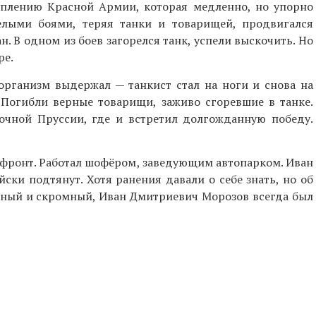
уплению Красной Армии, которая медленно, но упорно
желыми боями, теряя танки и товарищей, продвигался
н. В одном из боев загорелся танк, успели выскочить. Но
ре.
организм выдержал — танкист стал на ноги и снова на
 Погибли верные товарищи, заживо сгоревшие в танке.
очной Пруссии, где и встретил долгожданную победу.
й фронт. Работал шофёром, заведующим автопарком. Иван
ски подтянут. Хотя ранения давали о себе знать, но об
нный и скромный, Иван Дмитриевич Морозов всегда был