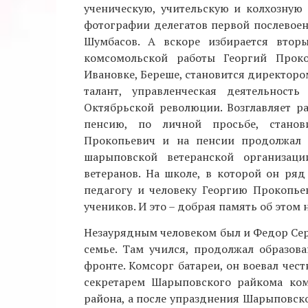
ученическую, учительскую и колхозную
фотографии делегатов первой послевоен
Шумбасов. А вскоре избирается втор
комсомольской работы Георгий Проко
Ивановке, Береше, становится директор
талант, управленческая деятельнос
Октябрьской революции. Возглавляет р
пенсию, по личной просьбе, станов
Прокопьевич и на пенсии продолжал 
шарыповской ветеранской организаци
ветеранов. На школе, в которой он ряд
педагогу и человеку Георгию Прокопье
учеников. И это – добрая память об этом
Незаурядным человеком был и Федор Сер
семье. Там учился, продолжал образов
фронте. Комсорг батареи, он воевал чес
секретарем Шарыповского райкома ком
района, а после упразднения Шарыповског