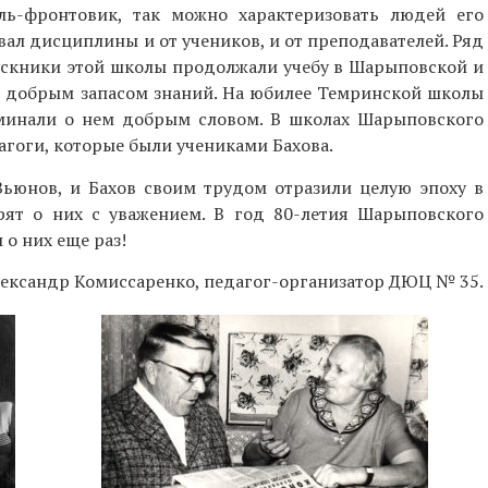
ель-фронтовик, так можно характеризовать людей его
вал дисциплины и от учеников, и от преподавателей. Ряд
ускники этой школы продолжали учебу в Шарыповской и
ь добрым запасом знаний. На юбилее Темринской школы
оминали о нем добрым словом. В школах Шарыповского
гоги, которые были учениками Бахова.
Вьюнов, и Бахов своим трудом отразили целую эпоху в
рят о них с уважением. В год 80-летия Шарыповского
о них еще раз!
ександр Комиссаренко, педагог-организатор ДЮЦ № 35.