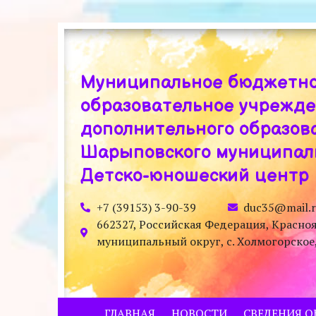
Муниципальное бюджетн
образовательное учрежд
дополнительного образов
Шарыповского муниципаль
Детско-юношеский центр
+7 (39153) 3-90-39
duc35@mail.
662327, Российская Федерация, Красно
муниципальный округ, с. Холмогорское, у
ГЛАВНАЯ
НОВОСТИ
СВЕДЕНИЯ О