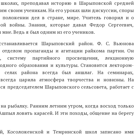
 школах, преподавал историю в Шарыповской средней
им своим ученикам. На его уроках шли дискуссии, споры
 положении дел в стране, мире. Учитель говорил и о
ой войны. Знания, которые давал Федор Сергеевич,
 мне. Ведь я был одним из его учеников.
станавливается Шарыповский район. Ф. С. Вьюнова
 отделом пропаганды и агитации райкома партии. Он
у, систему партийного просвещения, лекционную
одного образования и культуры. Становится лектором-
 селах района всегда был аншлаг. На семинарах,
всегда царила атмосфера творчества и новизны. На
ся председателем Шарыповского сельсовета, работает с
 на рыбалку. Ранним летним утром, когда восход только
Ашпыл ловить карасей. И эти походы, общение на берегу
ой, Косоложенской и Темринской школ записано имя