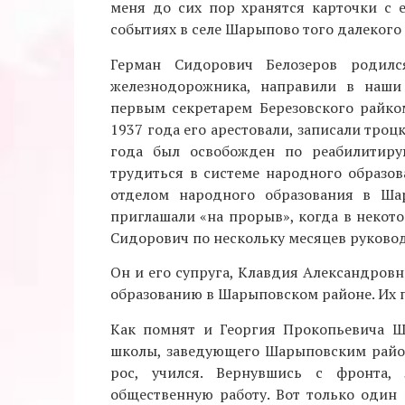
меня до сих пор хранятся карточки с 
событиях в селе Шарыпово того далекого
Герман Сидорович Белозеров родилс
железнодорожника, направили в наши 
первым секретарем Березовского райком
1937 года его арестовали, записали троц
года был освобожден по реабилитиру
трудиться в системе народного образо
отделом народного образования в Ша
приглашали «на прорыв», когда в некот
Сидорович по нескольку месяцев руково
Он и его супруга, Клавдия Александровн
образованию в Шарыповском районе. Их 
Как помнят и Георгия Прокопьевича Ш
школы, заведующего Шарыповским район
рос, учился. Вернувшись с фронта, 
общественную работу. Вот только один