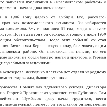
его записями публикации в «Красноярском рабочем» о
 времени – начала двадцатых годов.
я в 1906 году далеко от Сибири. Его, рабочего-
края как комсомольского активиста. Он избирается
а комсомола. Ему исполнился 31 год, когда в августе
кистом. Почти два года он отсидел, и только в июле 1939
ющим обстоятельствам. После этих событий он стал
вания. Возглавлял Берешенскую школу, был заведующим
рыповском районе. Он находился на пенсии, но его
орые школы не могли быстро найти директора, и Герман
дил учебными заведениями.
а Белозерова, несколько десятков лет отдали народному
помнят старожилы, бывшие ученики.
умбасова. Помнят как вдумчивого учителя, директора
о. Георгий Прокопьевич уроженец села Дубинино. Там
лейтенант Шумбасов сразу начал трудиться, вести
 примечательный пример: он возглавлял одновременно