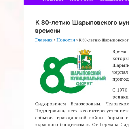
К 80-летию Шарыповского мун
времени
Главная
Новости
>
>
К 80-летию Шарыповског
Время 
которы
Шарыпо
черпал
пригоди
С 1970
редакц
Сидоровичем Белозеровым. Человеко
Поддерживал всех, кто интересуется ист
события гражданской войны, борьба с
«красного бандитизма». От Германа Си