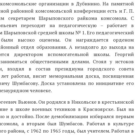
 комсомольские организации в Дубинино. На памятной
ной районной комсомольской конференции есть и Г. П.
ым секретарем Шарыповского райкома комсомола. С
пьевич переходит на педагогическую – работает в
ом Шарыповской средней школы № 1. Его педагогический
ть были высоко оценены. Он награждается орденом
айонный отдел образования. А незадолго до выхода на
ится директором вспомогательной школы. Георгий
заниматься общественными делами. Стоял у истоков
и, входил в состав президиума городского совета
 лет работал, висит мемориальная доска, посвященная
вичу Шумбасову. Доска установлена по инициативе его
 незаурядном человеке.
геевич Вьюнов. Он родился в Никольске в крестьянской
ание в школе военных техников в Красноярске. Был на
тно и достойно. После демобилизации избирался первым
сомола, а вторым был Шумбасов. Работал в культуре
о района, с 1962 по 1965 годы, был учителем. Работал в