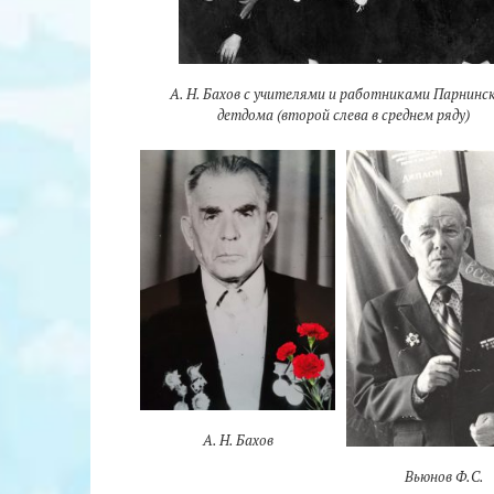
А. Н. Бахов с учителями и работниками Парнинс
детдома (второй слева в среднем ряду)
А. Н. Бахов
Вьюнов Ф.С.