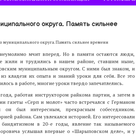
иципального округа. Память сильнее
о муниципального округа. Память сильнее времени
неумолимо мчит вперед. Но в памяти остаются люди,
е жили и трудились в нашем районе, ставшим ныне,
вским муниципальным округом. С ними был знаком, и
 из кладезя их опыта и знаний уроки для себя. Все это
лось в работе, многие уроки твердо запечатлелись.
 года, работая инструктором райкома партии, а затем в
ии газеты «Серп и молот» часто встречался с Германом
м он был интересным, прекрасным собеседником.
орией района. Сам увлекался историей. Его интересовали
 бандитизмом в 20-е годы, явление так называемого
доровича услышал впервые о «Шарыповском деле», и у