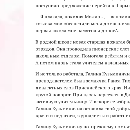
поступило предложение перейти в Шарып
— Я плакала, покидая Можары, — вспомин
хозяева мои обеспечили меня домашними 
первая школа мне памятна и дорогА.
В родной школе новая старшая вожатая 
отрядов. Она проводила пионерские слет
школьным отделом. Помогала ребятам и сл
А потом вновь стала учителем начальных 
И не только работала, Галина Кузьминичн
преподавателем была землячка Раиса Тих
диалектных слов Приениейского края. Инс
крутой поворот. Пришлось переехать в Д
активную учительницу. И вскоре ее избр
Галина Кузьминична оставила свой добры
врачи и педагоги, журналисты и работни
Галину Кузьминичну по-прежнему помня