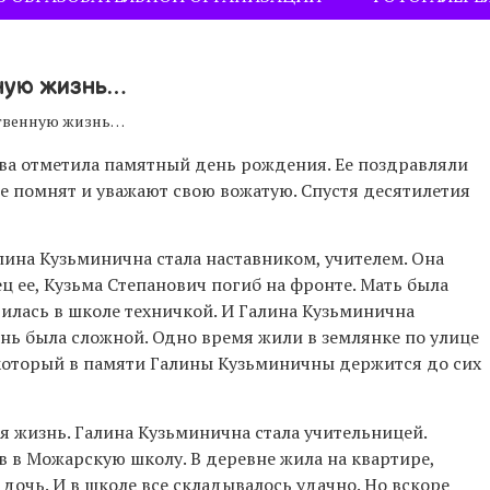
ную жизнь…
ственную жизнь…
а отметила памятный день рождения. Ее поздравляли
е помнят и уважают свою вожатую. Спустя десятилетия
ина Кузьминична стала наставником, учителем. Она
ц ее, Кузьма Степанович погиб на фронте. Мать была
дилась в школе техничкой. И Галина Кузьминична
знь была сложной. Одно время жили в землянке по улице
 который в памяти Галины Кузьминичны держится до сих
я жизнь. Галина Кузьминична стала учительницей.
в в Можарскую школу. В деревне жила на квартире,
 дочь. И в школе все складывалось удачно. Но вскоре