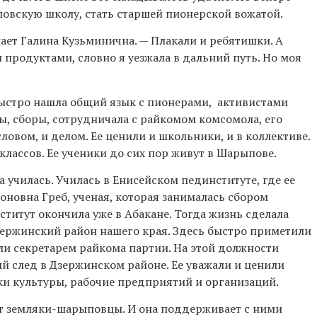
овскую школу, стать старшей пионерской вожатой.
ает Галина Кузьминична. — Плакали и ребятишки. А
продуктами, словно я уезжала в дальний путь. Но моя
быстро нашла общий язык с пионерами, активистами
ы, сборы, сотрудничала с райкомом комсомола, его
овом, и делом. Ее ценили и школьники, и в коллективе.
классов. Ее ученики до сих пор живут в Шарыпове.
а училась. Училась в Енисейском пединституте, где ее
оновна Греб, ученая, которая занималась сбором
титут окончила уже в Абакане. Тогда жизнь сделала
зержинский район нашего края. Здесь быстро приметили
али секретарем райкома партии. На этой должности
й след в Дзержинском районе. Ее уважали и ценили
ки культуры, рабочие предприятий и организаций.
т земляки-шарыповцы. И она поддерживает с ними