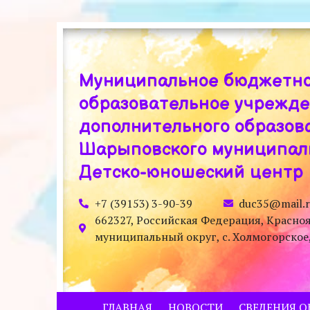
Муниципальное бюджетн
образовательное учрежд
дополнительного образов
Шарыповского муниципаль
Детско-юношеский центр
+7 (39153) 3-90-39
duc35@mail.
662327, Российская Федерация, Красно
муниципальный округ, с. Холмогорское, у
ГЛАВНАЯ
НОВОСТИ
СВЕДЕНИЯ О