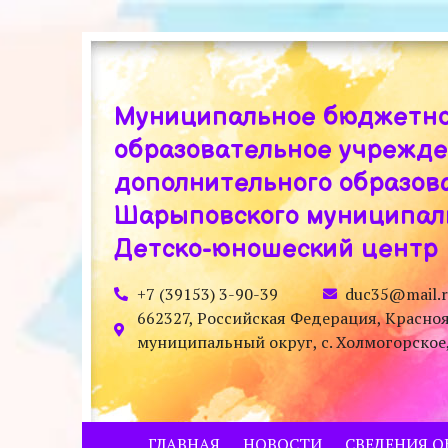
Муниципальное бюджетн
образовательное учрежд
дополнительного образов
Шарыповского муниципаль
Детско-юношеский центр
+7 (39153) 3-90-39
duc35@mail.
662327, Российская Федерация, Красно
муниципальный округ, с. Холмогорское, у
ГЛАВНАЯ
НОВОСТИ
СВЕДЕНИЯ О