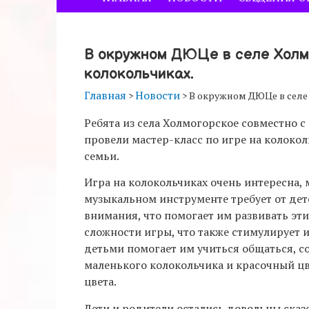
В окружном ДЮЦе в селе Холмо
колокольчиках.
Главная
Новости
>
>
В окружном ДЮЦе в селе 
Ребята из села Холмогорское совместно 
провели мастер-класс по игре на колоко
семьи.
Игра на колокольчиках очень интересна, 
музыкальном инструменте требует от де
внимания, что помогает им развивать эт
сложности игры, что также стимулирует 
детьми помогает им учиться общаться, с
маленького колокольчика и красочный ц
цвета.
Дети и родители остались довольны ска