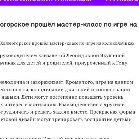
горское прошёл мастер-класс по игре на
Холмогорское прошёл мастер-класс по игре на колокольчиках.
с руководителем Елизаветой Леонидовной Якушиной
льчиках для детей и родителей, приуроченный к Году
мелодична и завораживает. Кроме того, игра на данном
тей точности, координации движений и концентрации
и навыки. Дети могут постепенно повышать уровень
их интерес и мотивацию. Взаимодействие с другими
отрудничать и решать задачи вместе. Прекрасная форма
ветовой дизайн могут тренировать восприятие детьми
зочным звучанием. Каждый мог испытать свои