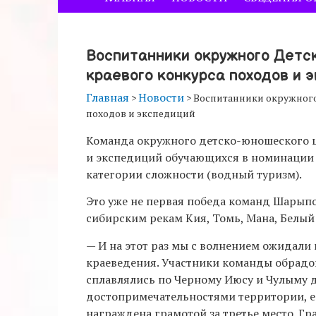
Воспитанники окружного Детс
краевого конкурса походов и 
Главная
Новости
>
>
Воспитанники окружного
походов и экспедиций
Команда окружного детско-юношеского це
и экспедиций обучающихся в номинации 
категории сложности (водный туризм).
Это уже не первая победа команд Шарыпо
сибирским рекам Кия, Томь, Мана, Белый
— И на этот раз мы с волнением ожидали 
краеведения. Участники команды обрадов
сплавлялись по Черному Июсу и Чулыму д
достопримечательностями территории, ее
награждена грамотой за третье место. Г