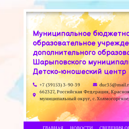
Муниципальное бюджетн
образовательное учрежд
дополнительного образов
Шарыповского муниципаль
Детско-юношеский центр
+7 (39153) 3-90-39
duc35@mail.
662327, Российская Федерация, Красно
муниципальный округ, с. Холмогорское, у
ГЛАВНАЯ
НОВОСТИ
СВЕДЕНИЯ О